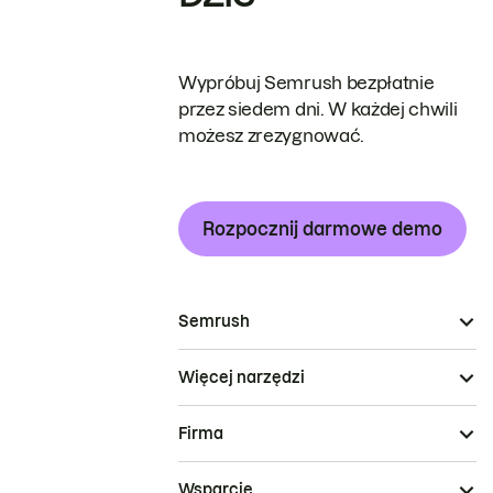
Wypróbuj Semrush bezpłatnie
przez siedem dni. W każdej chwili
możesz zrezygnować.
Rozpocznij darmowe demo
Semrush
Więcej narzędzi
Firma
Wsparcie