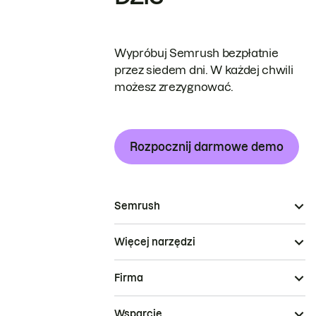
Wypróbuj Semrush bezpłatnie
przez siedem dni. W każdej chwili
możesz zrezygnować.
Rozpocznij darmowe demo
Semrush
Więcej narzędzi
Firma
Wsparcie