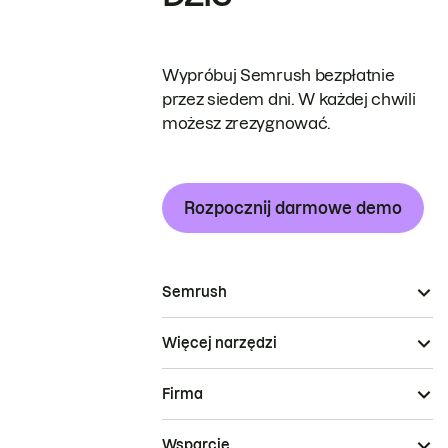
Wypróbuj Semrush bezpłatnie
przez siedem dni. W każdej chwili
możesz zrezygnować.
Rozpocznij darmowe demo
Semrush
Więcej narzędzi
Firma
Wsparcie