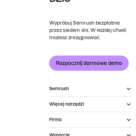
Wypróbuj Semrush bezpłatnie
przez siedem dni. W każdej chwili
możesz zrezygnować.
Rozpocznij darmowe demo
Semrush
Więcej narzędzi
Firma
Wsparcie