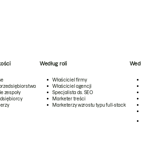
kości
Według roli
Wedł
se
Właściciel firmy
przedsiębiorstwa
Właściciel agencji
ie zespoły
Specjalista ds. SEO
dsiębiorcy
Marketer treści
erzy
Marketerzy wzrostu typu full-stack