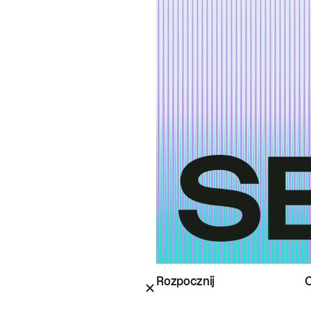
Rozpocznij
O