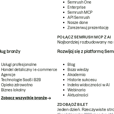
Semrush One
Enterprise
Semrush MCP
API Semrush
Nasze dane
Zarezerwuj prezentację
POŁĄCZ SEMRUSH MCP Z AI
Najbardziej rozbudowany na 
ug branży
Rozwijaj się z platformą Se
Usługi profesjonalne
Blog
Handel detaliczny i e-commerce
Baza wiedzy
Agencje
Akademia
Technologie SaaS i B2B
Historie sukcesu
Opieka zdrowotna
Indeks widoczności w AI
Biznes lokalny
Webinaria
Aktualności
Zobacz wszystkie branże
ZDOBĄDŹ BILET
Jeden dzień. Rzeczywiste str