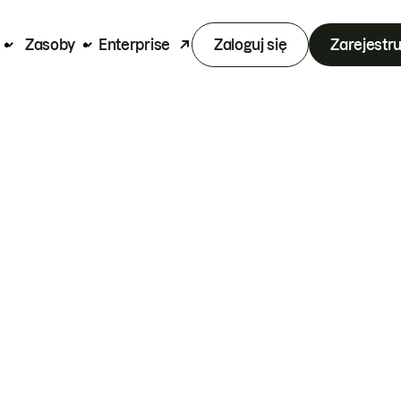
Zasoby
Enterprise
Zaloguj się
Zarejestru