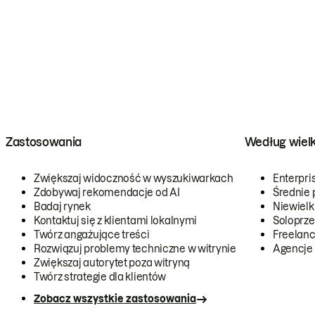
Zastosowania
Według wiel
Zwiększaj widoczność w wyszukiwarkach
Enterpri
Zdobywaj rekomendacje od AI
Średnie 
Badaj rynek
Niewielk
Kontaktuj się z klientami lokalnymi
Soloprze
Twórz angażujące treści
Freelanc
Rozwiązuj problemy techniczne w witrynie
Agencje
Zwiększaj autorytet poza witryną
Twórz strategie dla klientów
Zobacz wszystkie zastosowania