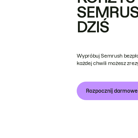
SEMRUS
DZIŚ
Wypróbuj Semrush bezpłat
każdej chwili możesz zre
Rozpocznij darmow