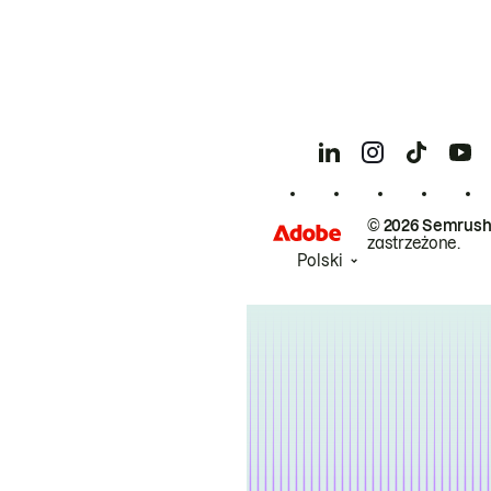
© 2026 Semrush
zastrzeżone.
Polski