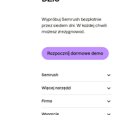
Wypróbuj Semrush bezpłatnie
przez siedem dni. W każdej chwili
możesz zrezygnować.
Rozpocznij darmowe demo
Semrush
Więcej narzędzi
Firma
Wsparcie