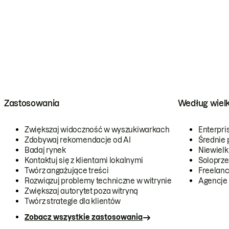
Zastosowania
Według wiel
Zwiększaj widoczność w wyszukiwarkach
Enterpri
Zdobywaj rekomendacje od AI
Średnie 
Badaj rynek
Niewielk
Kontaktuj się z klientami lokalnymi
Soloprze
Twórz angażujące treści
Freelanc
Rozwiązuj problemy techniczne w witrynie
Agencje
Zwiększaj autorytet poza witryną
Twórz strategie dla klientów
Zobacz wszystkie zastosowania