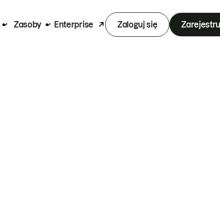
Zasoby
Enterprise
Zaloguj się
Zarejestru