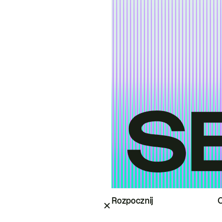
Rozpocznij
O