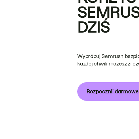
SEMRUS
DZIŚ
Wypróbuj Semrush bezpłat
każdej chwili możesz zre
Rozpocznij darmow