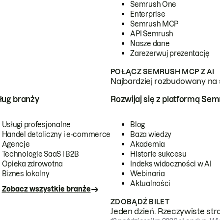
Semrush One
Enterprise
Semrush MCP
API Semrush
Nasze dane
Zarezerwuj prezentację
POŁĄCZ SEMRUSH MCP Z AI
Najbardziej rozbudowany na 
ug branży
Rozwijaj się z platformą Se
Usługi profesjonalne
Blog
Handel detaliczny i e-commerce
Baza wiedzy
Agencje
Akademia
Technologie SaaS i B2B
Historie sukcesu
Opieka zdrowotna
Indeks widoczności w AI
Biznes lokalny
Webinaria
Aktualności
Zobacz wszystkie branże
ZDOBĄDŹ BILET
Jeden dzień. Rzeczywiste str