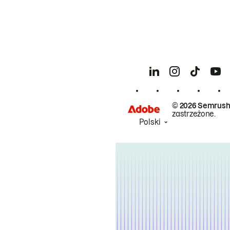
© 2026 Semrush
zastrzeżone.
Polski