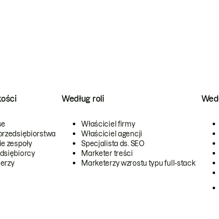
kości
Według roli
Wedł
se
Właściciel firmy
przedsiębiorstwa
Właściciel agencji
ie zespoły
Specjalista ds. SEO
dsiębiorcy
Marketer treści
erzy
Marketerzy wzrostu typu full-stack