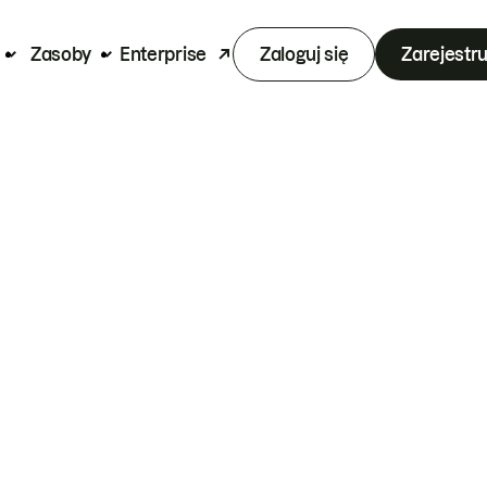
Zasoby
Enterprise
Zaloguj się
Zarejestru