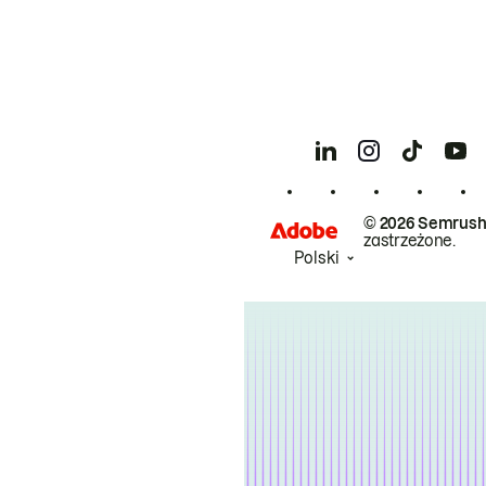
© 2026 Semrush
zastrzeżone.
Polski