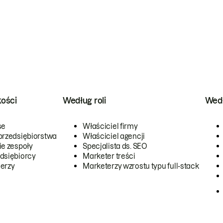
kości
Według roli
Wedł
se
Właściciel firmy
przedsiębiorstwa
Właściciel agencji
ie zespoły
Specjalista ds. SEO
dsiębiorcy
Marketer treści
erzy
Marketerzy wzrostu typu full-stack