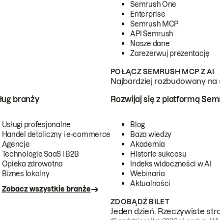
Semrush One
Enterprise
Semrush MCP
API Semrush
Nasze dane
Zarezerwuj prezentację
POŁĄCZ SEMRUSH MCP Z AI
Najbardziej rozbudowany na 
ug branży
Rozwijaj się z platformą Se
Usługi profesjonalne
Blog
Handel detaliczny i e-commerce
Baza wiedzy
Agencje
Akademia
Technologie SaaS i B2B
Historie sukcesu
Opieka zdrowotna
Indeks widoczności w AI
Biznes lokalny
Webinaria
Aktualności
Zobacz wszystkie branże
ZDOBĄDŹ BILET
Jeden dzień. Rzeczywiste str