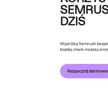
SEMRUS
DZIŚ
Wypróbuj Semrush bezpłat
każdej chwili możesz zre
Rozpocznij darmow