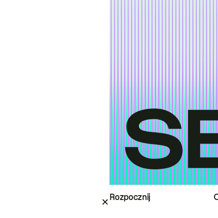
Rozpocznij
O