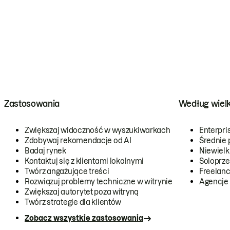
Zastosowania
Według wiel
Zwiększaj widoczność w wyszukiwarkach
Enterpri
Zdobywaj rekomendacje od AI
Średnie 
Badaj rynek
Niewielk
Kontaktuj się z klientami lokalnymi
Soloprze
Twórz angażujące treści
Freelanc
Rozwiązuj problemy techniczne w witrynie
Agencje
Zwiększaj autorytet poza witryną
Twórz strategie dla klientów
Zobacz wszystkie zastosowania