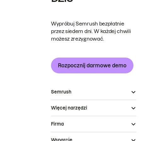
Wypróbuj Semrush bezpłatnie
przez siedem dni. W każdej chwili
możesz zrezygnować.
Rozpocznij darmowe demo
Semrush
Więcej narzędzi
Firma
Wsparcie