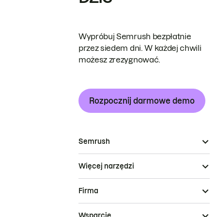
Wypróbuj Semrush bezpłatnie
przez siedem dni. W każdej chwili
możesz zrezygnować.
Rozpocznij darmowe demo
Semrush
Więcej narzędzi
Firma
Wsparcie