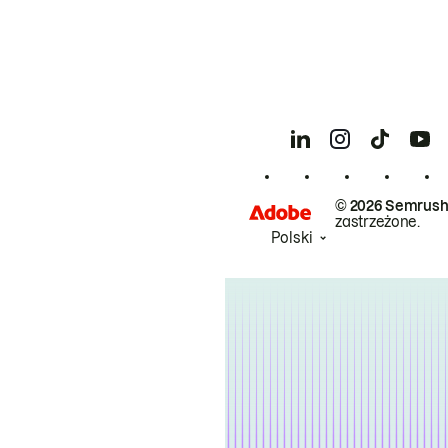
© 2026 Semrush
zastrzeżone.
Polski