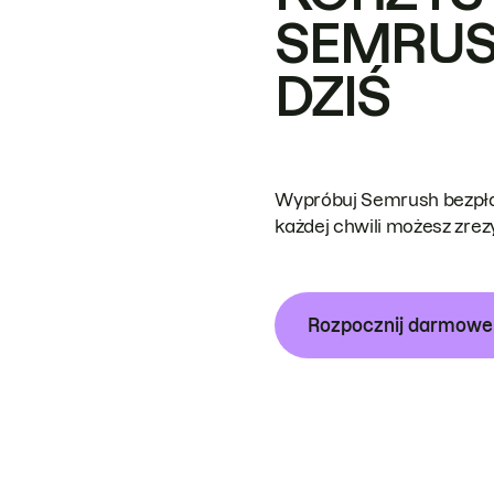
SEMRUS
DZIŚ
Wypróbuj Semrush bezpłat
każdej chwili możesz zre
Rozpocznij darmow