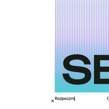
Rozpocznij
O