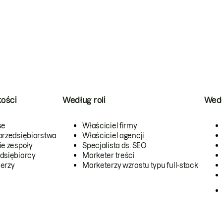
kości
Według roli
Wedł
se
Właściciel firmy
przedsiębiorstwa
Właściciel agencji
ie zespoły
Specjalista ds. SEO
dsiębiorcy
Marketer treści
erzy
Marketerzy wzrostu typu full-stack