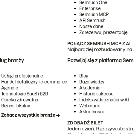
Semrush One
Enterprise
Semrush MCP
API Semrush
Nasze dane
Zarezerwuj prezentację
POŁĄCZ SEMRUSH MCP Z AI
Najbardziej rozbudowany na 
ug branży
Rozwijaj się z platformą Se
Usługi profesjonalne
Blog
Handel detaliczny i e-commerce
Baza wiedzy
Agencje
Akademia
Technologie SaaS i B2B
Historie sukcesu
Opieka zdrowotna
Indeks widoczności w AI
Biznes lokalny
Webinaria
Aktualności
Zobacz wszystkie branże
ZDOBĄDŹ BILET
Jeden dzień. Rzeczywiste str