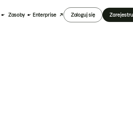
Zasoby
Enterprise
Zaloguj się
Zarejestru