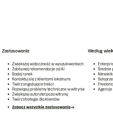
Zastosowania
Według wiel
Zwiększaj widoczność w wyszukiwarkach
Enterpri
Zdobywaj rekomendacje od AI
Średnie 
Badaj rynek
Niewielk
Kontaktuj się z klientami lokalnymi
Soloprze
Twórz angażujące treści
Freelanc
Rozwiązuj problemy techniczne w witrynie
Agencje
Zwiększaj autorytet poza witryną
Twórz strategie dla klientów
Zobacz wszystkie zastosowania