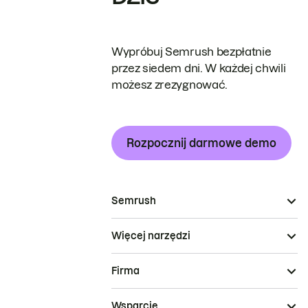
Wypróbuj Semrush bezpłatnie
przez siedem dni. W każdej chwili
możesz zrezygnować.
Rozpocznij darmowe demo
Semrush
Więcej narzędzi
Firma
Wsparcie