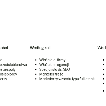
kości
Według roli
Wedł
se
Właściciel firmy
przedsiębiorstwa
Właściciel agencji
ie zespoły
Specjalista ds. SEO
dsiębiorcy
Marketer treści
erzy
Marketerzy wzrostu typu full-stack