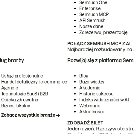
Semrush One
Enterprise
Semrush MCP
API Semrush
Nasze dane
Zarezerwuj prezentację
POŁĄCZ SEMRUSH MCP Z AI
Najbardziej rozbudowany na 
ug branży
Rozwijaj się z platformą Se
Usługi profesjonalne
Blog
Handel detaliczny i e-commerce
Baza wiedzy
Agencje
Akademia
Technologie SaaS i B2B
Historie sukcesu
Opieka zdrowotna
Indeks widoczności w AI
Biznes lokalny
Webinaria
Aktualności
Zobacz wszystkie branże
ZDOBĄDŹ BILET
Jeden dzień. Rzeczywiste str