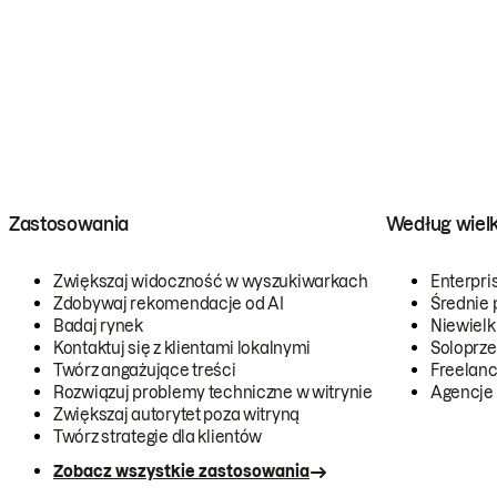
Zastosowania
Według wiel
Zwiększaj widoczność w wyszukiwarkach
Enterpri
Zdobywaj rekomendacje od AI
Średnie 
Badaj rynek
Niewielk
Kontaktuj się z klientami lokalnymi
Soloprze
Twórz angażujące treści
Freelanc
Rozwiązuj problemy techniczne w witrynie
Agencje
Zwiększaj autorytet poza witryną
Twórz strategie dla klientów
Zobacz wszystkie zastosowania