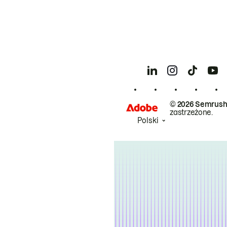
© 2026 Semrush
zastrzeżone.
Polski