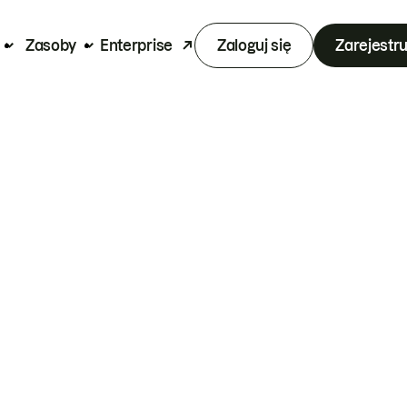
Zasoby
Enterprise
Zaloguj się
Zarejestru