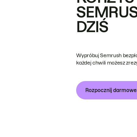
SEMRUS
DZIŚ
Wypróbuj Semrush bezpłat
każdej chwili możesz zre
Rozpocznij darmow