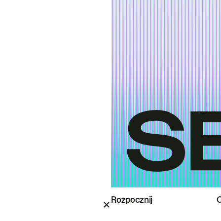
Rozpocznij
O