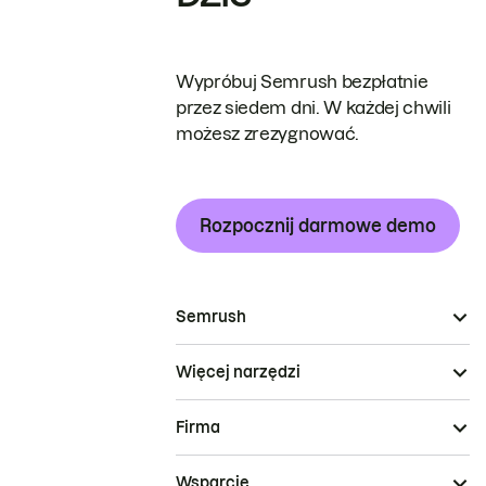
Wypróbuj Semrush bezpłatnie
przez siedem dni. W każdej chwili
możesz zrezygnować.
Rozpocznij darmowe demo
Semrush
Więcej narzędzi
Firma
Wsparcie