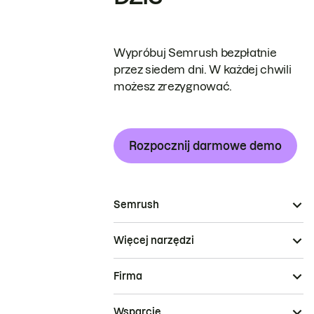
Wypróbuj Semrush bezpłatnie
przez siedem dni. W każdej chwili
możesz zrezygnować.
Rozpocznij darmowe demo
Semrush
Więcej narzędzi
Firma
Wsparcie