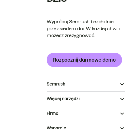
Wypróbuj Semrush bezpłatnie
przez siedem dni. W każdej chwili
możesz zrezygnować.
Rozpocznij darmowe demo
Semrush
Więcej narzędzi
Firma
Wsparcie