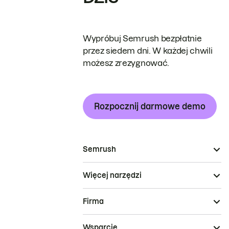
Wypróbuj Semrush bezpłatnie
przez siedem dni. W każdej chwili
możesz zrezygnować.
Rozpocznij darmowe demo
Semrush
Więcej narzędzi
Firma
Wsparcie