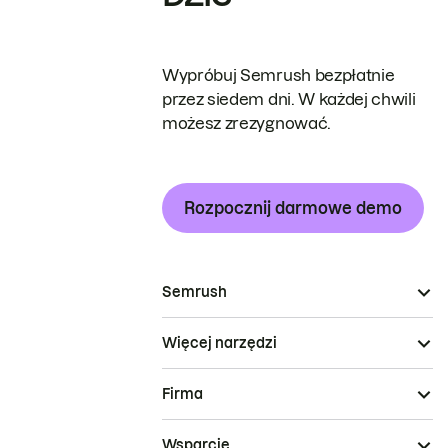
Wypróbuj Semrush bezpłatnie
przez siedem dni. W każdej chwili
możesz zrezygnować.
Rozpocznij darmowe demo
Semrush
Więcej narzędzi
Firma
Wsparcie