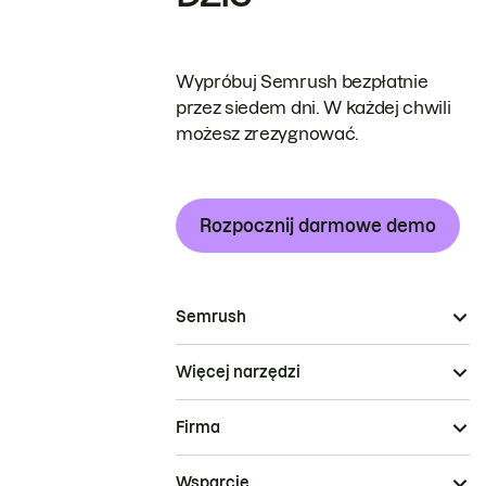
Wypróbuj Semrush bezpłatnie
przez siedem dni. W każdej chwili
możesz zrezygnować.
Rozpocznij darmowe demo
Semrush
Więcej narzędzi
Firma
Wsparcie