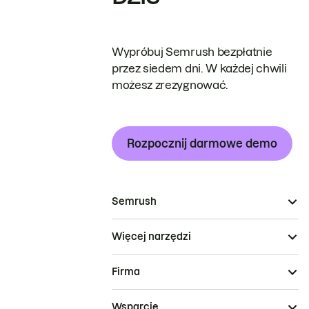
Wypróbuj Semrush bezpłatnie
przez siedem dni. W każdej chwili
możesz zrezygnować.
Rozpocznij darmowe demo
Semrush
Więcej narzędzi
Firma
Wsparcie