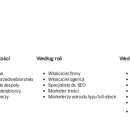
kości
Według roli
Wedł
se
Właściciel firmy
przedsiębiorstwa
Właściciel agencji
ie zespoły
Specjalista ds. SEO
dsiębiorcy
Marketer treści
erzy
Marketerzy wzrostu typu full-stack