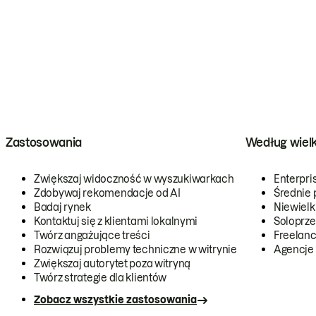
Zastosowania
Według wiel
Zwiększaj widoczność w wyszukiwarkach
Enterpri
Zdobywaj rekomendacje od AI
Średnie 
Badaj rynek
Niewielk
Kontaktuj się z klientami lokalnymi
Soloprze
Twórz angażujące treści
Freelanc
Rozwiązuj problemy techniczne w witrynie
Agencje
Zwiększaj autorytet poza witryną
Twórz strategie dla klientów
Zobacz wszystkie zastosowania