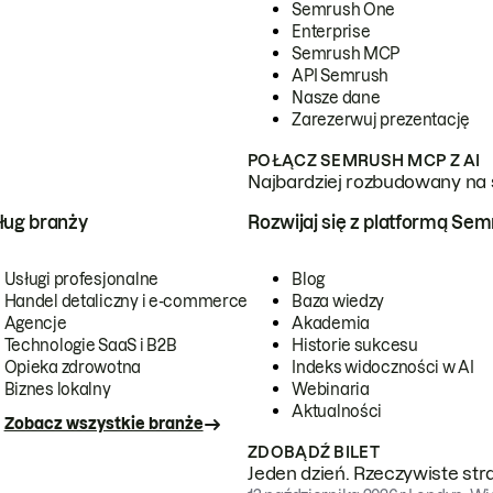
Semrush One
Enterprise
Semrush MCP
API Semrush
Nasze dane
Zarezerwuj prezentację
POŁĄCZ SEMRUSH MCP Z AI
Najbardziej rozbudowany na 
ug branży
Rozwijaj się z platformą Se
Usługi profesjonalne
Blog
Handel detaliczny i e-commerce
Baza wiedzy
Agencje
Akademia
Technologie SaaS i B2B
Historie sukcesu
Opieka zdrowotna
Indeks widoczności w AI
Biznes lokalny
Webinaria
Aktualności
Zobacz wszystkie branże
ZDOBĄDŹ BILET
Jeden dzień. Rzeczywiste str