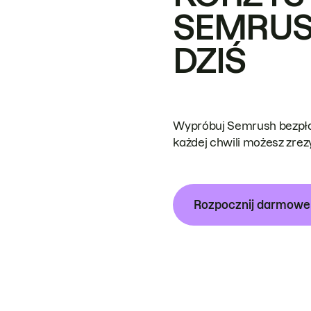
SEMRUS
DZIŚ
Wypróbuj Semrush bezpłat
każdej chwili możesz zre
Rozpocznij darmow