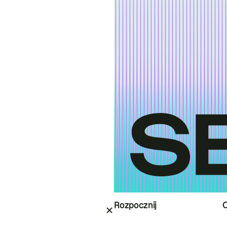
Rozpocznij
O