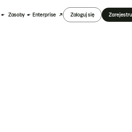
Zasoby
Enterprise
Zaloguj się
Zarejestru