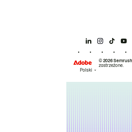
© 2026 Semrush
zastrzeżone.
Polski