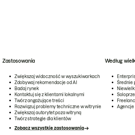
Zastosowania
Według wiel
Zwiększaj widoczność w wyszukiwarkach
Enterpri
Zdobywaj rekomendacje od AI
Średnie 
Badaj rynek
Niewielk
Kontaktuj się z klientami lokalnymi
Soloprze
Twórz angażujące treści
Freelanc
Rozwiązuj problemy techniczne w witrynie
Agencje
Zwiększaj autorytet poza witryną
Twórz strategie dla klientów
Zobacz wszystkie zastosowania