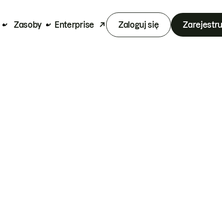
Zasoby
Enterprise
Zaloguj się
Zarejestru