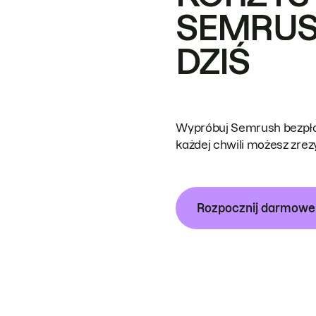
SEMRUS
DZIŚ
Wypróbuj Semrush bezpłat
każdej chwili możesz zre
Rozpocznij darmow