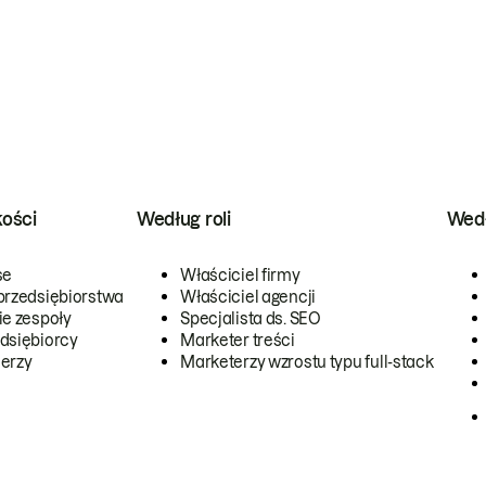
kości
Według roli
Wedł
se
Właściciel firmy
przedsiębiorstwa
Właściciel agencji
ie zespoły
Specjalista ds. SEO
dsiębiorcy
Marketer treści
erzy
Marketerzy wzrostu typu full-stack