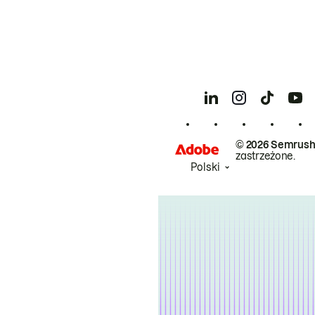
© 2026 Semrush
zastrzeżone.
Polski