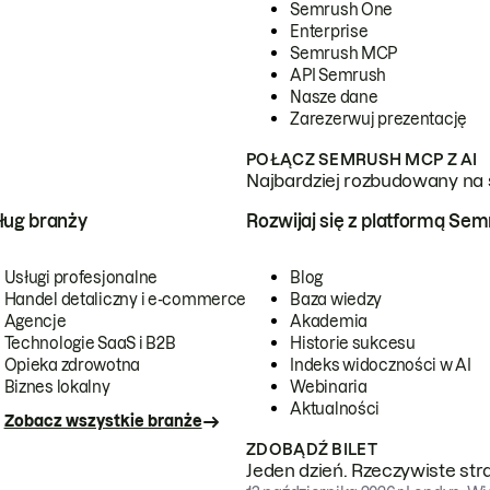
Semrush One
Enterprise
Semrush MCP
API Semrush
Nasze dane
Zarezerwuj prezentację
POŁĄCZ SEMRUSH MCP Z AI
Najbardziej rozbudowany na 
ug branży
Rozwijaj się z platformą Se
Usługi profesjonalne
Blog
Handel detaliczny i e-commerce
Baza wiedzy
Agencje
Akademia
Technologie SaaS i B2B
Historie sukcesu
Opieka zdrowotna
Indeks widoczności w AI
Biznes lokalny
Webinaria
Aktualności
Zobacz wszystkie branże
ZDOBĄDŹ BILET
Jeden dzień. Rzeczywiste str