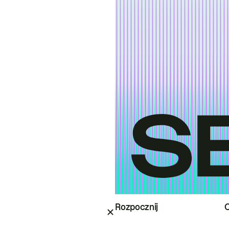
Rozpocznij
O