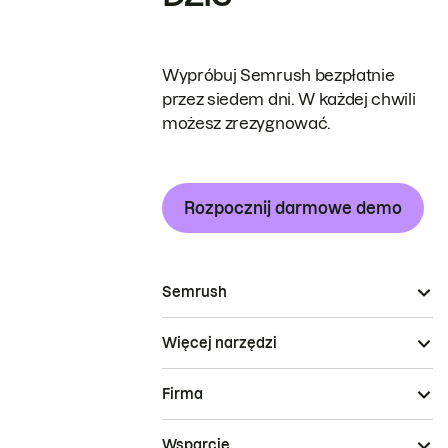
Wypróbuj Semrush bezpłatnie
przez siedem dni. W każdej chwili
możesz zrezygnować.
Rozpocznij darmowe demo
Semrush
Więcej narzędzi
Firma
Wsparcie