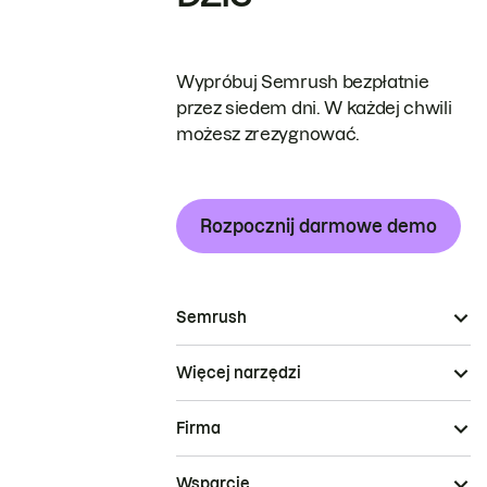
Wypróbuj Semrush bezpłatnie
przez siedem dni. W każdej chwili
możesz zrezygnować.
Rozpocznij darmowe demo
Semrush
Więcej narzędzi
Firma
Wsparcie