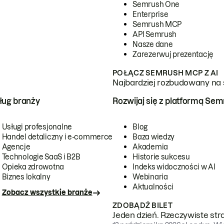
Semrush One
Enterprise
Semrush MCP
API Semrush
Nasze dane
Zarezerwuj prezentację
POŁĄCZ SEMRUSH MCP Z AI
Najbardziej rozbudowany na 
ug branży
Rozwijaj się z platformą Se
Usługi profesjonalne
Blog
Handel detaliczny i e-commerce
Baza wiedzy
Agencje
Akademia
Technologie SaaS i B2B
Historie sukcesu
Opieka zdrowotna
Indeks widoczności w AI
Biznes lokalny
Webinaria
Aktualności
Zobacz wszystkie branże
ZDOBĄDŹ BILET
Jeden dzień. Rzeczywiste str