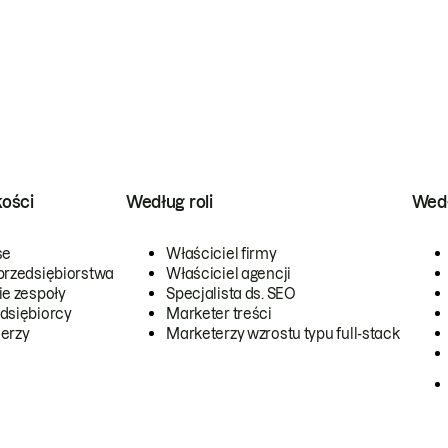
kości
Według roli
Wedł
se
Właściciel firmy
przedsiębiorstwa
Właściciel agencji
ie zespoły
Specjalista ds. SEO
dsiębiorcy
Marketer treści
erzy
Marketerzy wzrostu typu full-stack