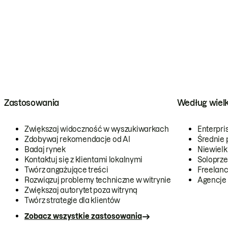
Zastosowania
Według wiel
Zwiększaj widoczność w wyszukiwarkach
Enterpri
Zdobywaj rekomendacje od AI
Średnie 
Badaj rynek
Niewielk
Kontaktuj się z klientami lokalnymi
Soloprze
Twórz angażujące treści
Freelanc
Rozwiązuj problemy techniczne w witrynie
Agencje
Zwiększaj autorytet poza witryną
Twórz strategie dla klientów
Zobacz wszystkie zastosowania