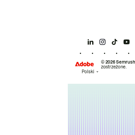
© 2026 Semrush
zastrzeżone.
Polski