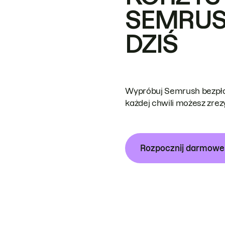
SEMRUS
DZIŚ
Wypróbuj Semrush bezpłat
każdej chwili możesz zre
Rozpocznij darmow