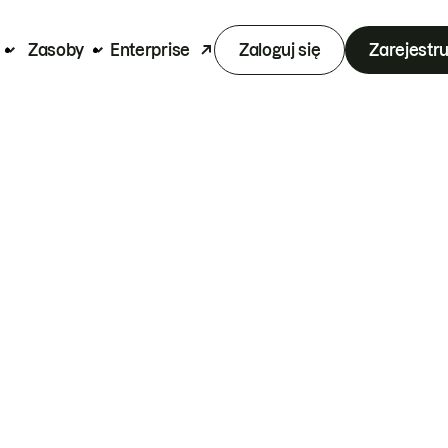
Zasoby
Enterprise
Zaloguj się
Zarejestru