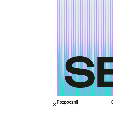
Rozpocznij
O