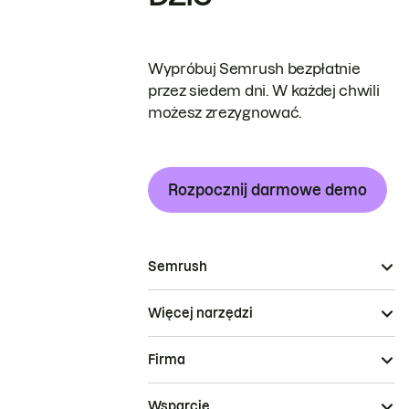
Wypróbuj Semrush bezpłatnie
przez siedem dni. W każdej chwili
możesz zrezygnować.
Rozpocznij darmowe demo
Semrush
Więcej narzędzi
Firma
Wsparcie