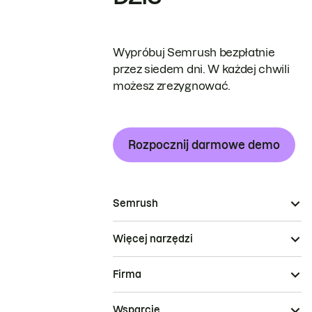
Wypróbuj Semrush bezpłatnie
przez siedem dni. W każdej chwili
możesz zrezygnować.
Rozpocznij darmowe demo
Semrush
Więcej narzędzi
Firma
Wsparcie