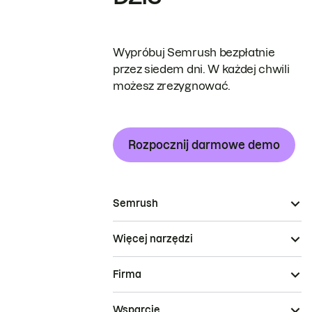
Wypróbuj Semrush bezpłatnie
przez siedem dni. W każdej chwili
możesz zrezygnować.
Rozpocznij darmowe demo
Semrush
Więcej narzędzi
Firma
Wsparcie