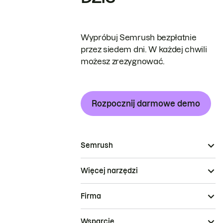
Wypróbuj Semrush bezpłatnie
przez siedem dni. W każdej chwili
możesz zrezygnować.
Rozpocznij darmowe demo
Semrush
Więcej narzędzi
Firma
Wsparcie