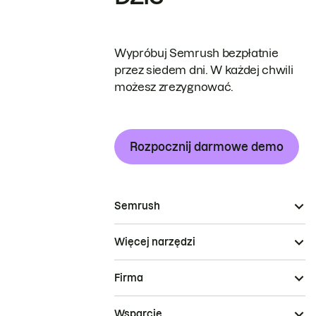
Wypróbuj Semrush bezpłatnie
przez siedem dni. W każdej chwili
możesz zrezygnować.
Rozpocznij darmowe demo
Semrush
Więcej narzędzi
Firma
Wsparcie