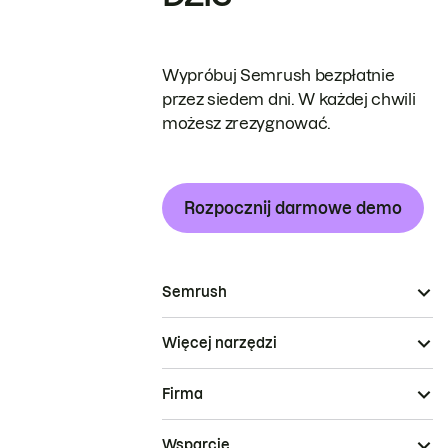
Wypróbuj Semrush bezpłatnie
przez siedem dni. W każdej chwili
możesz zrezygnować.
Rozpocznij darmowe demo
Semrush
Więcej narzędzi
Firma
Wsparcie