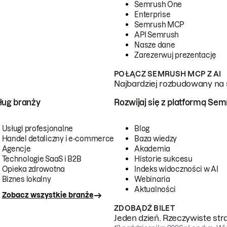
Semrush One
Enterprise
Semrush MCP
API Semrush
Nasze dane
Zarezerwuj prezentację
POŁĄCZ SEMRUSH MCP Z AI
Najbardziej rozbudowany na 
ug branży
Rozwijaj się z platformą Se
Usługi profesjonalne
Blog
Handel detaliczny i e-commerce
Baza wiedzy
Agencje
Akademia
Technologie SaaS i B2B
Historie sukcesu
Opieka zdrowotna
Indeks widoczności w AI
Biznes lokalny
Webinaria
Aktualności
Zobacz wszystkie branże
ZDOBĄDŹ BILET
Jeden dzień. Rzeczywiste str