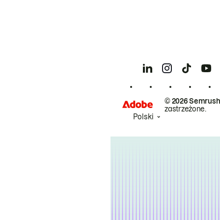
© 2026 Semrush
zastrzeżone.
Polski