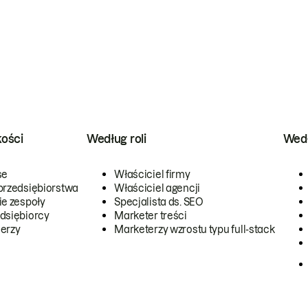
kości
Według roli
Wedł
se
Właściciel firmy
przedsiębiorstwa
Właściciel agencji
ie zespoły
Specjalista ds. SEO
dsiębiorcy
Marketer treści
erzy
Marketerzy wzrostu typu full-stack