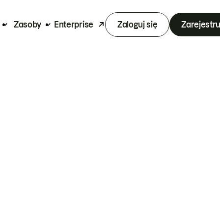
Zasoby
Enterprise
Zaloguj się
Zarejestru