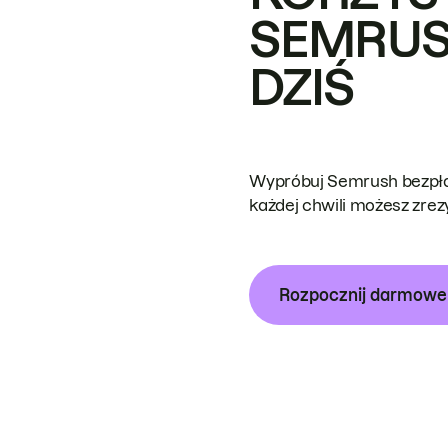
SEMRUS
DZIŚ
Wypróbuj Semrush bezpłat
każdej chwili możesz zre
Rozpocznij darmow