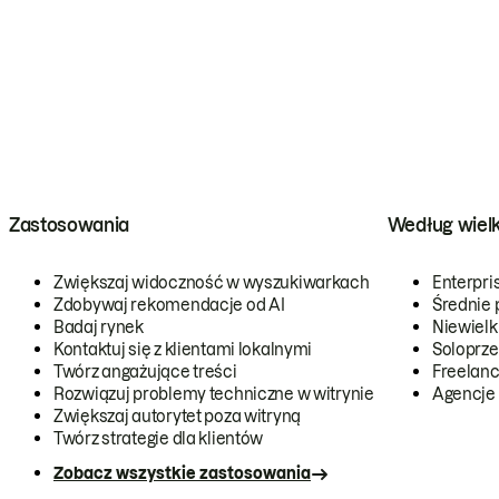
Zastosowania
Według wiel
Zwiększaj widoczność w wyszukiwarkach
Enterpri
Zdobywaj rekomendacje od AI
Średnie 
Badaj rynek
Niewielk
Kontaktuj się z klientami lokalnymi
Soloprze
Twórz angażujące treści
Freelanc
Rozwiązuj problemy techniczne w witrynie
Agencje
Zwiększaj autorytet poza witryną
Twórz strategie dla klientów
Zobacz wszystkie zastosowania