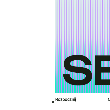
Rozpocznij
O