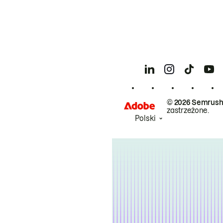
© 2026 Semrush
zastrzeżone.
Polski