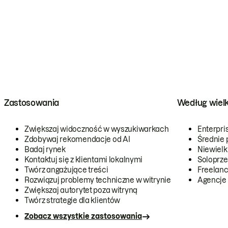
Zastosowania
Według wiel
Zwiększaj widoczność w wyszukiwarkach
Enterpri
Zdobywaj rekomendacje od AI
Średnie 
Badaj rynek
Niewielk
Kontaktuj się z klientami lokalnymi
Soloprze
Twórz angażujące treści
Freelanc
Rozwiązuj problemy techniczne w witrynie
Agencje
Zwiększaj autorytet poza witryną
Twórz strategie dla klientów
Zobacz wszystkie zastosowania