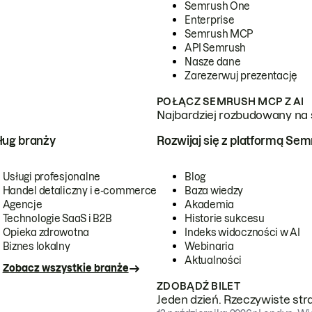
Semrush One
Enterprise
Semrush MCP
API Semrush
Nasze dane
Zarezerwuj prezentację
POŁĄCZ SEMRUSH MCP Z AI
Najbardziej rozbudowany na 
ug branży
Rozwijaj się z platformą Se
Usługi profesjonalne
Blog
Handel detaliczny i e-commerce
Baza wiedzy
Agencje
Akademia
Technologie SaaS i B2B
Historie sukcesu
Opieka zdrowotna
Indeks widoczności w AI
Biznes lokalny
Webinaria
Aktualności
Zobacz wszystkie branże
ZDOBĄDŹ BILET
Jeden dzień. Rzeczywiste str