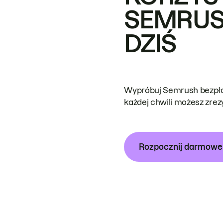
SEMRUS
DZIŚ
Wypróbuj Semrush bezpłat
każdej chwili możesz zre
Rozpocznij darmow