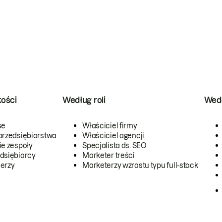
kości
Według roli
Wedł
se
Właściciel firmy
przedsiębiorstwa
Właściciel agencji
ie zespoły
Specjalista ds. SEO
dsiębiorcy
Marketer treści
erzy
Marketerzy wzrostu typu full-stack