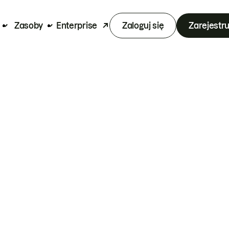
Zasoby
Enterprise
Zaloguj się
Zarejestru