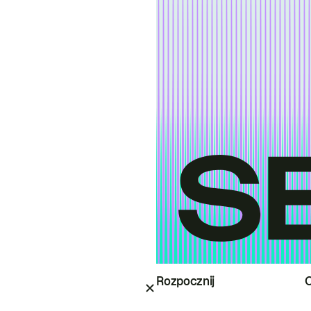
Rozpocznij
O