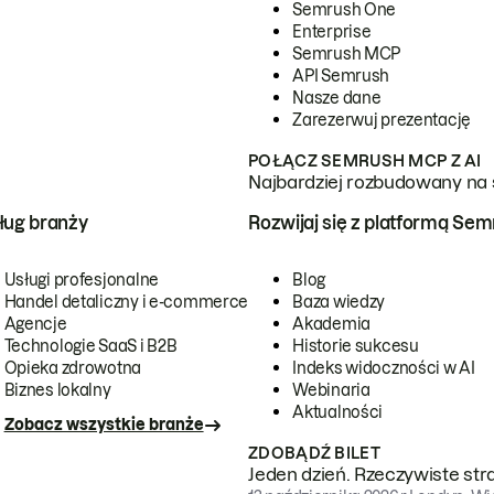
Semrush One
Enterprise
Semrush MCP
API Semrush
Nasze dane
Zarezerwuj prezentację
POŁĄCZ SEMRUSH MCP Z AI
Najbardziej rozbudowany na 
ug branży
Rozwijaj się z platformą Se
Usługi profesjonalne
Blog
Handel detaliczny i e-commerce
Baza wiedzy
Agencje
Akademia
Technologie SaaS i B2B
Historie sukcesu
Opieka zdrowotna
Indeks widoczności w AI
Biznes lokalny
Webinaria
Aktualności
Zobacz wszystkie branże
ZDOBĄDŹ BILET
Jeden dzień. Rzeczywiste str