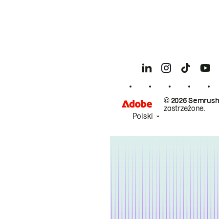
© 2026 Semrush
zastrzeżone.
Polski