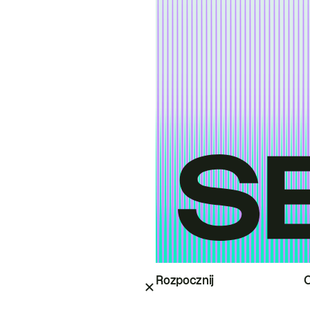
Rozpocznij
O