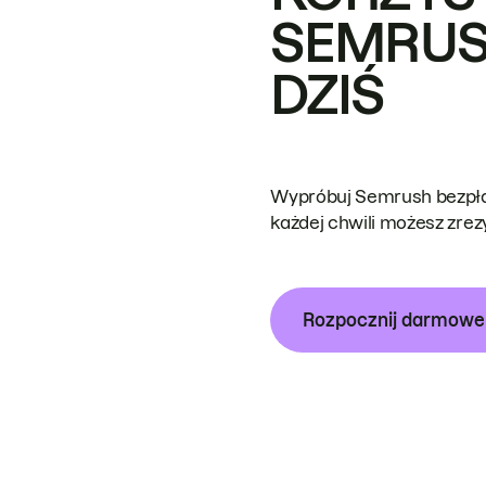
SEMRUS
DZIŚ
Wypróbuj Semrush bezpłat
każdej chwili możesz zre
Rozpocznij darmow