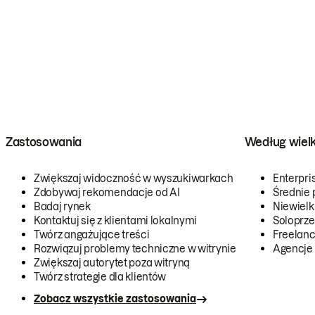
Zastosowania
Według wiel
Zwiększaj widoczność w wyszukiwarkach
Enterpri
Zdobywaj rekomendacje od AI
Średnie 
Badaj rynek
Niewielk
Kontaktuj się z klientami lokalnymi
Soloprze
Twórz angażujące treści
Freelanc
Rozwiązuj problemy techniczne w witrynie
Agencje
Zwiększaj autorytet poza witryną
Twórz strategie dla klientów
Zobacz wszystkie zastosowania