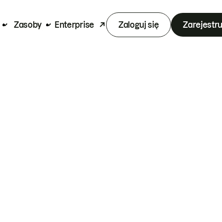
Zasoby
Enterprise
Zaloguj się
Zarejestru