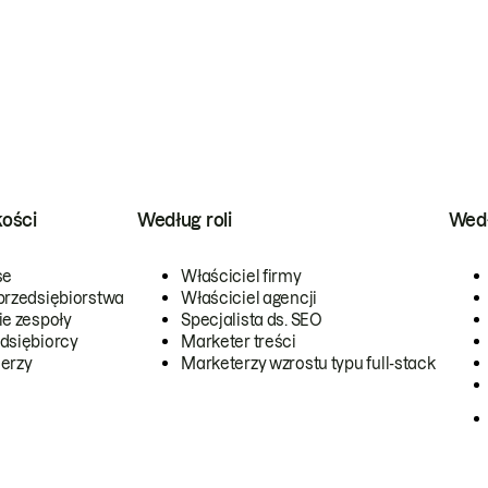
kości
Według roli
Wedł
se
Właściciel firmy
przedsiębiorstwa
Właściciel agencji
ie zespoły
Specjalista ds. SEO
dsiębiorcy
Marketer treści
erzy
Marketerzy wzrostu typu full-stack