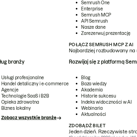
Semrush One
Enterprise
Semrush MCP
API Semrush
Nasze dane
Zarezerwuj prezentację
POŁĄCZ SEMRUSH MCP Z AI
Najbardziej rozbudowany na 
ug branży
Rozwijaj się z platformą Se
Usługi profesjonalne
Blog
Handel detaliczny i e-commerce
Baza wiedzy
Agencje
Akademia
Technologie SaaS i B2B
Historie sukcesu
Opieka zdrowotna
Indeks widoczności w AI
Biznes lokalny
Webinaria
Aktualności
Zobacz wszystkie branże
ZDOBĄDŹ BILET
Jeden dzień. Rzeczywiste str