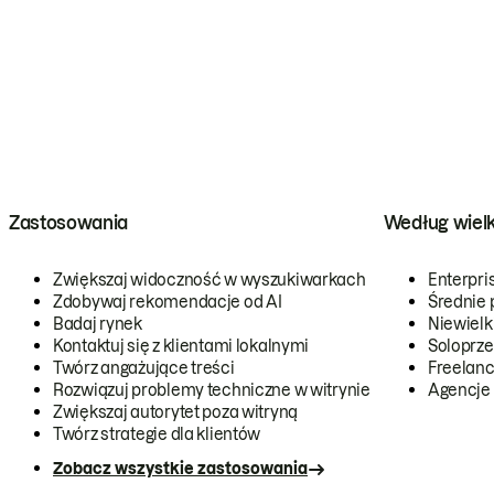
Zastosowania
Według wiel
Zwiększaj widoczność w wyszukiwarkach
Enterpri
Zdobywaj rekomendacje od AI
Średnie 
Badaj rynek
Niewielk
Kontaktuj się z klientami lokalnymi
Soloprze
Twórz angażujące treści
Freelanc
Rozwiązuj problemy techniczne w witrynie
Agencje
Zwiększaj autorytet poza witryną
Twórz strategie dla klientów
Zobacz wszystkie zastosowania