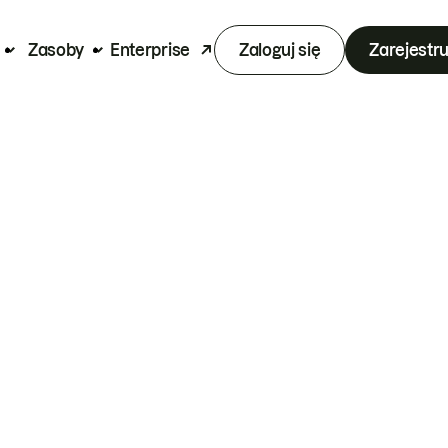
Zasoby
Enterprise
Zaloguj się
Zarejestru