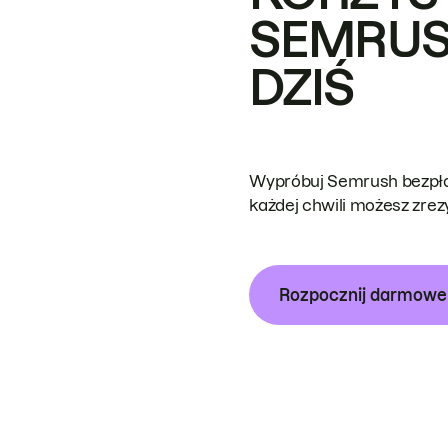
SEMRUS
DZIŚ
Wypróbuj Semrush bezpłat
każdej chwili możesz zre
Rozpocznij darmow