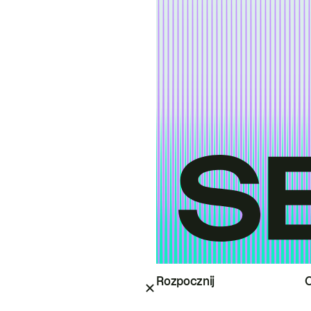
Rozpocznij
O