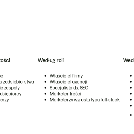
kości
Według roli
Wedł
se
Właściciel firmy
przedsiębiorstwa
Właściciel agencji
ie zespoły
Specjalista ds. SEO
dsiębiorcy
Marketer treści
erzy
Marketerzy wzrostu typu full-stack