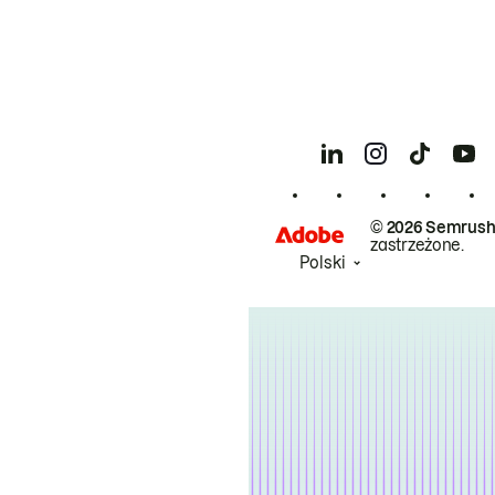
© 2026 Semrush
zastrzeżone.
Polski