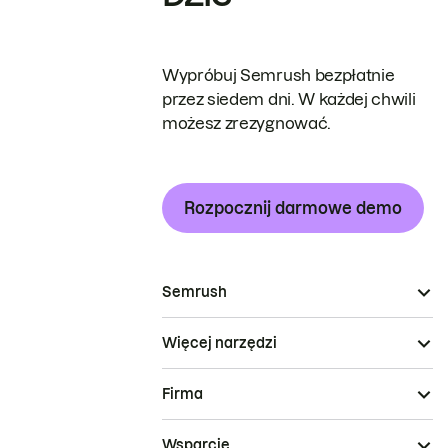
Wypróbuj Semrush bezpłatnie
przez siedem dni. W każdej chwili
możesz zrezygnować.
Rozpocznij darmowe demo
Semrush
Więcej narzędzi
Firma
Wsparcie