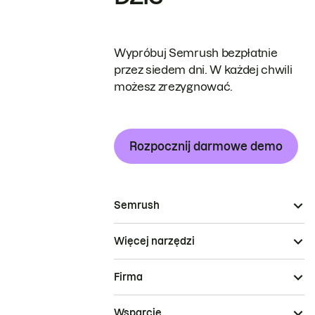
Wypróbuj Semrush bezpłatnie
przez siedem dni. W każdej chwili
możesz zrezygnować.
Rozpocznij darmowe demo
Semrush
Więcej narzędzi
Firma
Wsparcie