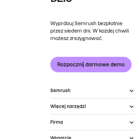
Wypróbuj Semrush bezpłatnie
przez siedem dni. W każdej chwili
możesz zrezygnować.
Rozpocznij darmowe demo
Semrush
Więcej narzędzi
Firma
Wsparcie