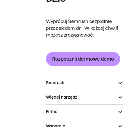
Wypróbuj Semrush bezpłatnie
przez siedem dni. W każdej chwili
możesz zrezygnować.
Rozpocznij darmowe demo
Semrush
Więcej narzędzi
Firma
Wsparcie