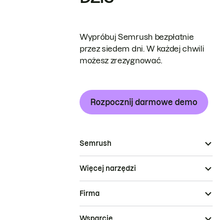
Wypróbuj Semrush bezpłatnie
przez siedem dni. W każdej chwili
możesz zrezygnować.
Rozpocznij darmowe demo
Semrush
Więcej narzędzi
Firma
Wsparcie