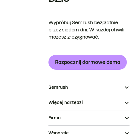
Wypróbuj Semrush bezpłatnie
przez siedem dni. W każdej chwili
możesz zrezygnować.
Rozpocznij darmowe demo
Semrush
Więcej narzędzi
Firma
Wsparcie