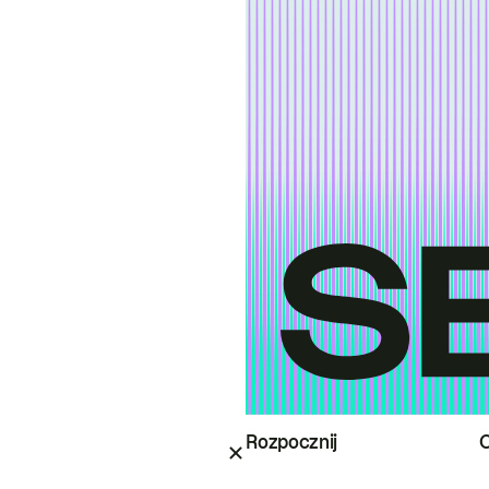
Rozpocznij
O