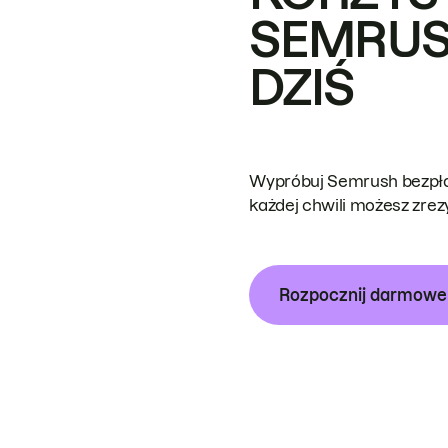
SEMRUS
DZIŚ
Wypróbuj Semrush bezpłat
każdej chwili możesz zre
Rozpocznij darmow