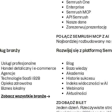
Semrush One
Enterprise
Semrush MCP
API Semrush
Nasze dane
Zarezerwuj prezentację
POŁĄCZ SEMRUSH MCP Z AI
Najbardziej rozbudowany na 
ug branży
Rozwijaj się z platformą Se
Usługi profesjonalne
Blog
Handel detaliczny i e-commerce
Baza wiedzy
Agencje
Akademia
Technologie SaaS i B2B
Historie sukcesu
Opieka zdrowotna
Indeks widoczności w AI
Biznes lokalny
Webinaria
Aktualności
Zobacz wszystkie branże
ZDOBĄDŹ BILET
Jeden dzień. Rzeczywiste str