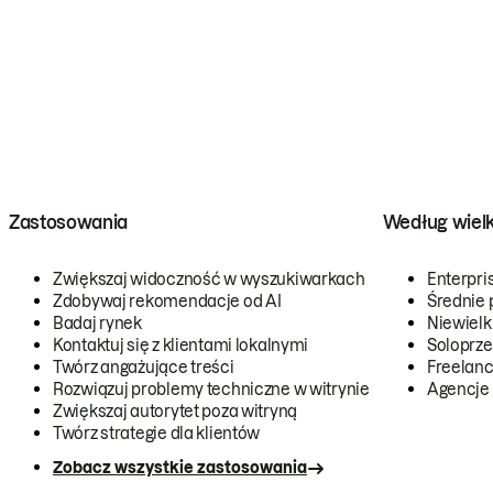
Zastosowania
Według wiel
Zwiększaj widoczność w wyszukiwarkach
Enterpri
Zdobywaj rekomendacje od AI
Średnie 
Badaj rynek
Niewielk
Kontaktuj się z klientami lokalnymi
Soloprze
Twórz angażujące treści
Freelanc
Rozwiązuj problemy techniczne w witrynie
Agencje
Zwiększaj autorytet poza witryną
Twórz strategie dla klientów
Zobacz wszystkie zastosowania