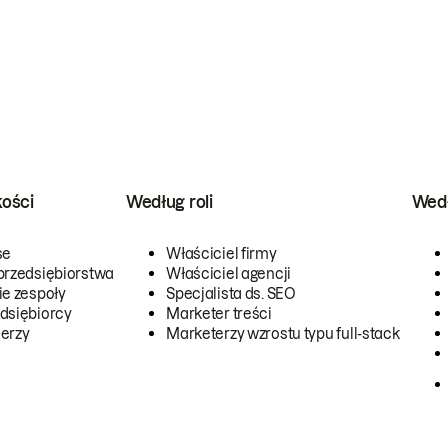
kości
Według roli
Wedł
se
Właściciel firmy
przedsiębiorstwa
Właściciel agencji
ie zespoły
Specjalista ds. SEO
dsiębiorcy
Marketer treści
erzy
Marketerzy wzrostu typu full-stack