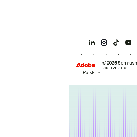
© 2026 Semrush
zastrzeżone.
Polski