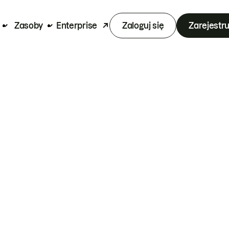
Zasoby
Enterprise
Zaloguj się
Zarejestru