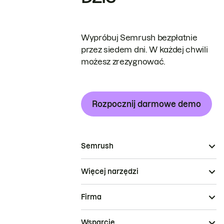
Wypróbuj Semrush bezpłatnie
przez siedem dni. W każdej chwili
możesz zrezygnować.
Rozpocznij darmowe demo
Semrush
Więcej narzędzi
Firma
Wsparcie