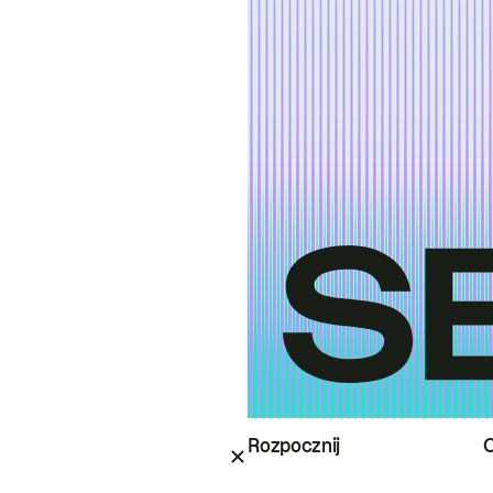
Rozpocznij
O