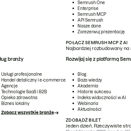
Semrush One
Enterprise
Semrush MCP
API Semrush
Nasze dane
Zarezerwuj prezentację
POŁĄCZ SEMRUSH MCP Z AI
Najbardziej rozbudowany na 
ug branży
Rozwijaj się z platformą Se
Usługi profesjonalne
Blog
Handel detaliczny i e-commerce
Baza wiedzy
Agencje
Akademia
Technologie SaaS i B2B
Historie sukcesu
Opieka zdrowotna
Indeks widoczności w AI
Biznes lokalny
Webinaria
Aktualności
Zobacz wszystkie branże
ZDOBĄDŹ BILET
Jeden dzień. Rzeczywiste str