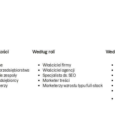
kości
Według roli
Wedł
se
Właściciel firmy
przedsiębiorstwa
Właściciel agencji
ie zespoły
Specjalista ds. SEO
dsiębiorcy
Marketer treści
erzy
Marketerzy wzrostu typu full-stack