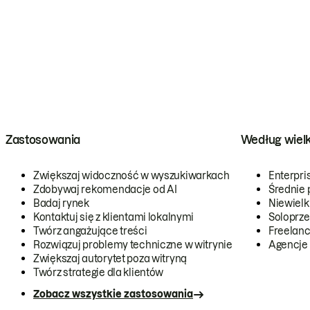
Zastosowania
Według wiel
Zwiększaj widoczność w wyszukiwarkach
Enterpri
Zdobywaj rekomendacje od AI
Średnie 
Badaj rynek
Niewielk
Kontaktuj się z klientami lokalnymi
Soloprze
Twórz angażujące treści
Freelanc
Rozwiązuj problemy techniczne w witrynie
Agencje
Zwiększaj autorytet poza witryną
Twórz strategie dla klientów
Zobacz wszystkie zastosowania