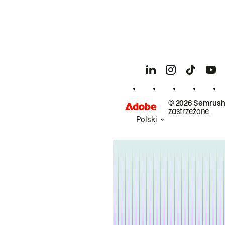
© 2026 Semrush
zastrzeżone.
Polski