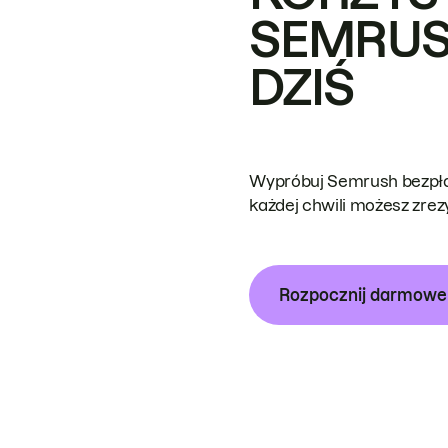
SEMRUS
DZIŚ
Wypróbuj Semrush bezpłat
każdej chwili możesz zre
Rozpocznij darmow