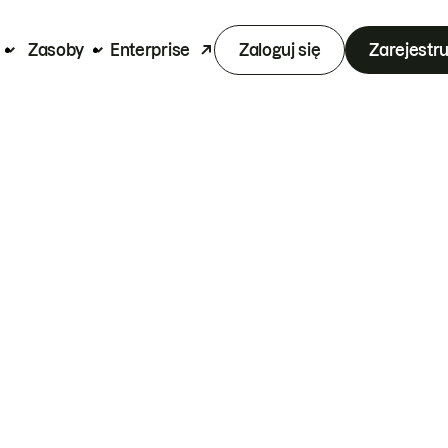
Zasoby
Enterprise
Zaloguj się
Zarejestru