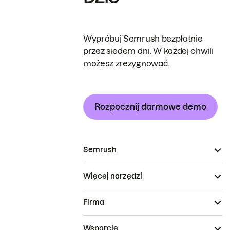
Wypróbuj Semrush bezpłatnie
przez siedem dni. W każdej chwili
możesz zrezygnować.
Rozpocznij darmowe demo
Semrush
Więcej narzędzi
Firma
Wsparcie