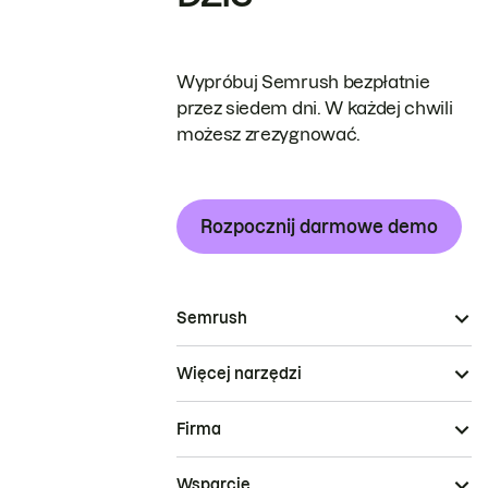
Wypróbuj Semrush bezpłatnie
przez siedem dni. W każdej chwili
możesz zrezygnować.
Rozpocznij darmowe demo
Semrush
Więcej narzędzi
Firma
Wsparcie