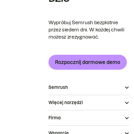
Wypróbuj Semrush bezpłatnie
przez siedem dni. W każdej chwili
możesz zrezygnować.
Rozpocznij darmowe demo
Semrush
Więcej narzędzi
Firma
Wsparcie