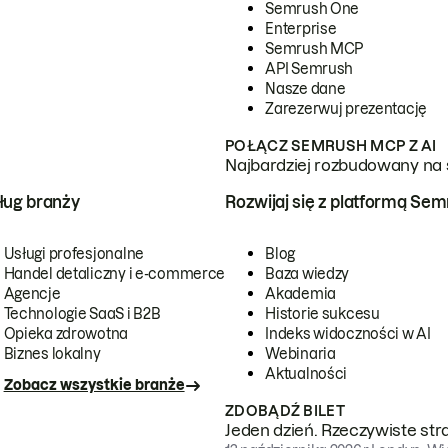
Semrush One
Enterprise
Semrush MCP
API Semrush
Nasze dane
Zarezerwuj prezentację
POŁĄCZ SEMRUSH MCP Z AI
Najbardziej rozbudowany na 
ug branży
Rozwijaj się z platformą Se
Usługi profesjonalne
Blog
Handel detaliczny i e-commerce
Baza wiedzy
Agencje
Akademia
Technologie SaaS i B2B
Historie sukcesu
Opieka zdrowotna
Indeks widoczności w AI
Biznes lokalny
Webinaria
Aktualności
Zobacz wszystkie branże
ZDOBĄDŹ BILET
Jeden dzień. Rzeczywiste str