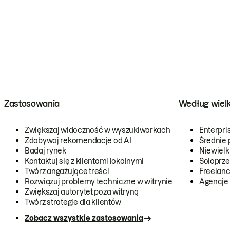
Zastosowania
Według wiel
Zwiększaj widoczność w wyszukiwarkach
Enterpri
Zdobywaj rekomendacje od AI
Średnie 
Badaj rynek
Niewielk
Kontaktuj się z klientami lokalnymi
Soloprze
Twórz angażujące treści
Freelanc
Rozwiązuj problemy techniczne w witrynie
Agencje
Zwiększaj autorytet poza witryną
Twórz strategie dla klientów
Zobacz wszystkie zastosowania