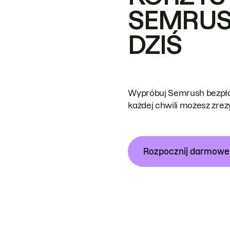
SEMRUS
DZIŚ
Wypróbuj Semrush bezpłat
każdej chwili możesz zre
Rozpocznij darmow