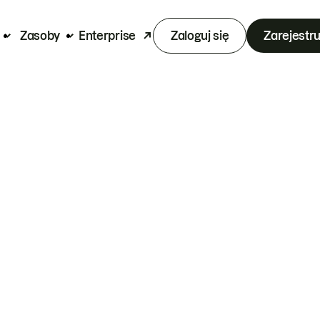
Zasoby
Enterprise
Zaloguj się
Zarejestru