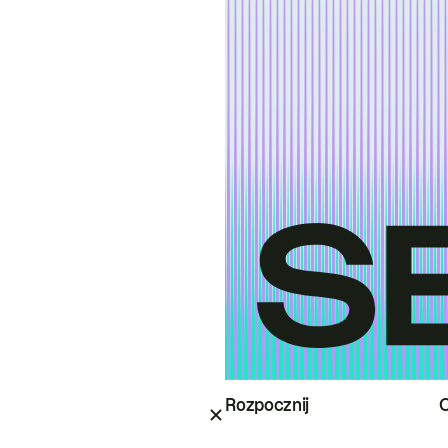
Rozpocznij
O