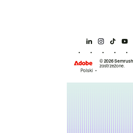
© 2026 Semrush
zastrzeżone.
Polski