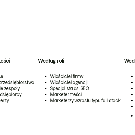
kości
Według roli
Wedł
se
Właściciel firmy
przedsiębiorstwa
Właściciel agencji
ie zespoły
Specjalista ds. SEO
dsiębiorcy
Marketer treści
erzy
Marketerzy wzrostu typu full-stack