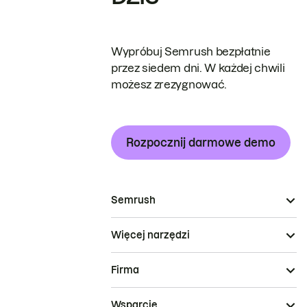
Wypróbuj Semrush bezpłatnie
przez siedem dni. W każdej chwili
możesz zrezygnować.
Rozpocznij darmowe demo
Semrush
Więcej narzędzi
Firma
Wsparcie