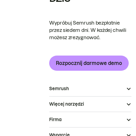
Wypróbuj Semrush bezpłatnie
przez siedem dni. W każdej chwili
możesz zrezygnować.
Rozpocznij darmowe demo
Semrush
Więcej narzędzi
Firma
Wsparcie